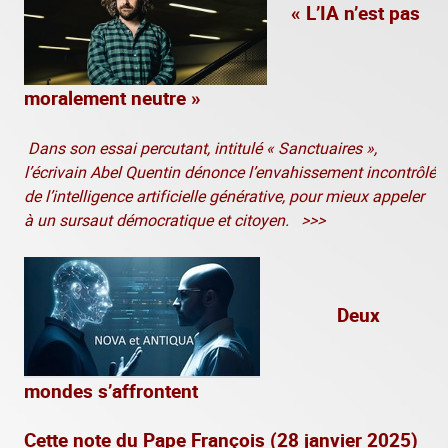
« L’IA n’est pas
moralement neutre »
Dans son essai percutant, intitulé « Sanctuaires »,
l’écrivain Abel Quentin dénonce l’envahissement incontrôlé
de l’intelligence artificielle générative, pour mieux appeler
à un sursaut démocratique et citoyen. >>>
Deux
mondes s’affrontent
Cette note du Pape François (28 janvier 2025)